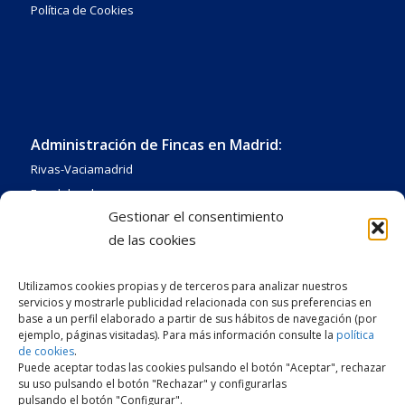
Política de Cookies
Administración de Fincas en Madrid:
Rivas-Vaciamadrid
Fuenlabrada
Gestionar el consentimiento
Getafe
de las cookies
Leganés
Alcorcón
Utilizamos cookies propias y de terceros para analizar nuestros
Pinto
servicios y mostrarle publicidad relacionada con sus preferencias en
Coslada
base a un perfil elaborado a partir de sus hábitos de navegación (por
ejemplo, páginas visitadas). Para más información consulte la
política
Pozuelo de Alarcón
de cookies
.
Mejorada del Campo
Puede aceptar todas las cookies pulsando el botón "Aceptar", rechazar
su uso pulsando el botón "Rechazar" y configurarlas
Arganda del Rey
pulsando el botón "Configurar".